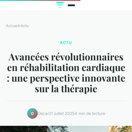
Accueil
›
Actu
ACTU
Avancées révolutionnaires
en réhabilitation cardiaque
: une perspective innovante
sur la thérapie
Oscar
21 juillet 2025
4 min de lecture
O