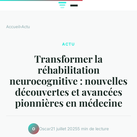
Accueil
›
Actu
ACTU
Transformer la
réhabilitation
neurocognitive : nouvelles
découvertes et avancées
pionnières en médecine
Oscar
21 juillet 2025
5 min de lecture
O